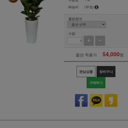
배송비
(무료)
물받침대
수량
54,000
옵션 적용가
원
관심상품
장바구니
구매하기