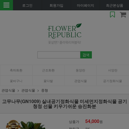
로그인
회원가입
마이페이지
최근본상품
축하화환
근조화환
동양란
서양란
꽃바구니
꽃다발
관엽식물
공기정화식물
관엽식물
관엽식물
중형
고무나무(GN1009) 실내공기정화식물 미세먼지정화식물 공기
청정 선물 키우기쉬운 승진화분
54,000
상품가
원
적립금
1%