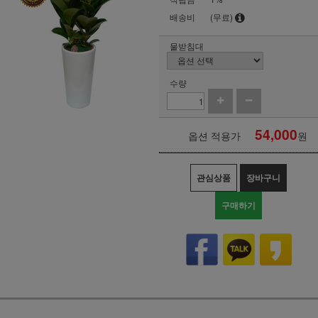
배송비
(무료)
물받침대
수량
54,000
옵션 적용가
원
관심상품
장바구니
구매하기