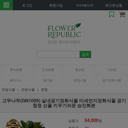
로그인
회원가입
마이페이지
최근본상품
축하화환
근조화환
동양란
서양란
꽃바구니
꽃다발
관엽식물
공기정화식물
관엽식물
관엽식물
중형
고무나무(GN1009) 실내공기정화식물 미세먼지정화식물 공기
청정 선물 키우기쉬운 승진화분
54,000
상품가
원
적립금
1%