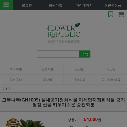
로그인
회원가입
마이페이지
최근본상품
축하화환
근조화환
동양란
서양란
꽃바구니
꽃다발
관엽식물
공기정화식물
BEST
고무나무(GN1009) 실내공기정화식물 미세먼지정화식물 공기
청정 선물 키우기쉬운 승진화분
54,000
상품가
원
적립금
1%