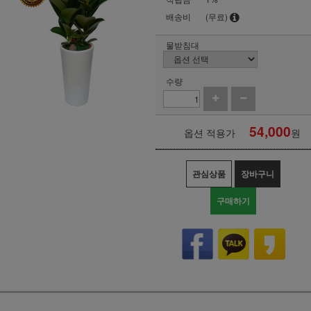
배송비
(무료)
물받침대
수량
54,000
옵션 적용가
원
관심상품
장바구니
구매하기