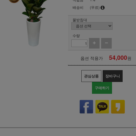
배송비
(무료)
물받침대
수량
54,000
옵션 적용가
원
관심상품
장바구니
구매하기