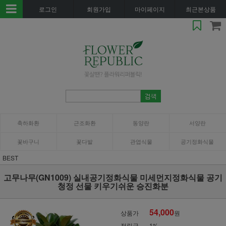
로그인
회원가입
마이페이지
최근본상품
축하화환
근조화환
동양란
서양란
꽃바구니
꽃다발
관엽식물
공기정화식물
BEST
고무나무(GN1009) 실내공기정화식물 미세먼지정화식물 공기
청정 선물 키우기쉬운 승진화분
54,000
상품가
원
적립금
1%