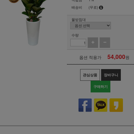
배송비
(무료)
물받침대
수량
54,000
옵션 적용가
원
관심상품
장바구니
구매하기