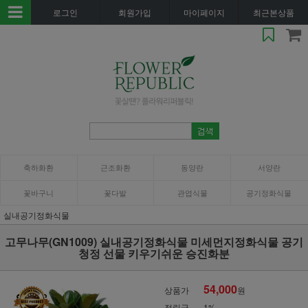
로그인
회원가입
마이페이지
최근본상품
축하화환
근조화환
동양란
서양란
꽃바구니
꽃다발
관엽식물
공기정화식물
실내공기정화식물
고무나무(GN1009) 실내공기정화식물 미세먼지정화식물 공기
청정 선물 키우기쉬운 승진화분
54,000
상품가
원
적립금
1%