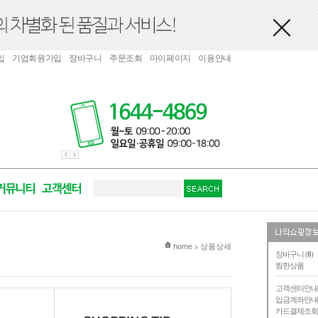
입
기업회원가입
장바구니
주문조회
마이페이지
이용안내
현재 위치
home
상품상세
>
장바구니 (
0
)
찜한상품
고객센터안
입금계좌안
카드결제조