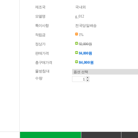
제조국
국내외
모델명
g_012
특이사항
전국당일배송
적립금
1%
정상가
92,000원
판매가격
84,000원
84,000
총구매가격
원
물받침대
수량