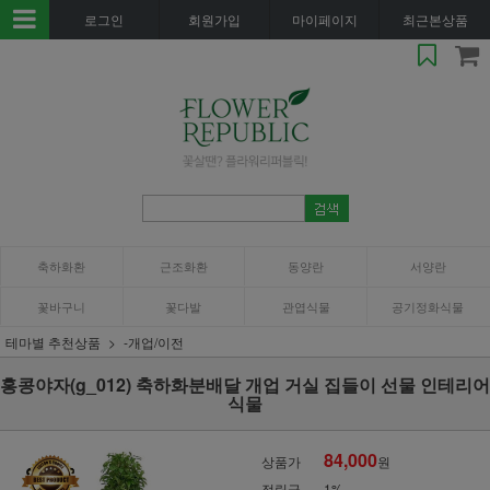
로그인
회원가입
마이페이지
최근본상품
축하화환
근조화환
동양란
서양란
꽃바구니
꽃다발
관엽식물
공기정화식물
테마별 추천상품
-개업/이전
홍콩야자(g_012) 축하화분배달 개업 거실 집들이 선물 인테리어
식물
84,000
상품가
원
적립금
1%