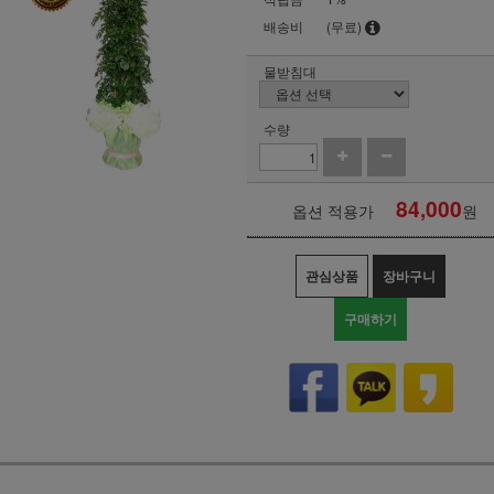
배송비
(무료)
물받침대
수량
84,000
옵션 적용가
원
관심상품
장바구니
구매하기