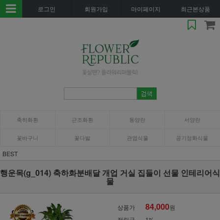
로그인
회원가입
마이페이지
최근본상품
축하화환
근조화환
동양란
서양란
꽃바구니
꽃다발
관엽식물
공기정화식물
BEST
행운목(g_014) 축하화분배달 개업 거실 집들이 선물 인테리어식
물
84,000
상품가
원
적립금
1%