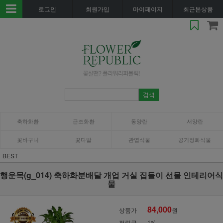
로그인
회원가입
마이페이지
최근본상품
축하화환
근조화환
동양란
서양란
꽃바구니
꽃다발
관엽식물
공기정화식물
BEST
행운목(g_014) 축하화분배달 개업 거실 집들이 선물 인테리어식
물
84,000
상품가
원
적립금
1%