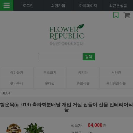
로그인
회원가입
마이페이지
최근본상품
축하화환
근조화환
동양란
서양란
꽃바구니
꽃다발
관엽식물
공기정화식물
BEST
행운목(g_014) 축하화분배달 개업 거실 집들이 선물 인테리어식
물
84,000
상품가
원
적립금
1%