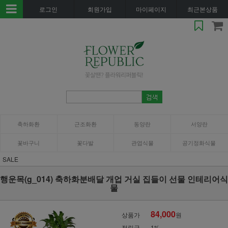
로그인
회원가입
마이페이지
최근본상품
축하화환
근조화환
동양란
서양란
꽃바구니
꽃다발
관엽식물
공기정화식물
SALE
행운목(g_014) 축하화분배달 개업 거실 집들이 선물 인테리어식
물
84,000
상품가
원
적립금
1%