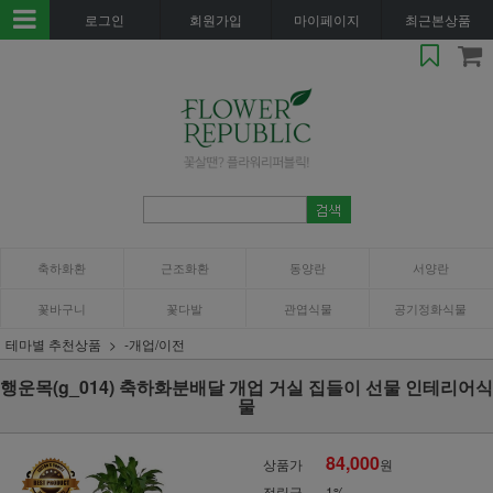
로그인
회원가입
마이페이지
최근본상품
축하화환
근조화환
동양란
서양란
꽃바구니
꽃다발
관엽식물
공기정화식물
테마별 추천상품
-개업/이전
행운목(g_014) 축하화분배달 개업 거실 집들이 선물 인테리어식
물
84,000
상품가
원
적립금
1%