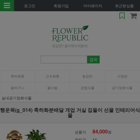
로그인
회원가입
마이페이지
최근본상품
축하화환
근조화환
동양란
서양란
꽃바구니
꽃다발
관엽식물
공기정화식물
실내공기정화식물
행운목(g_014) 축하화분배달 개업 거실 집들이 선물 인테리어식
물
84,000
상품가
원
적립금
1%