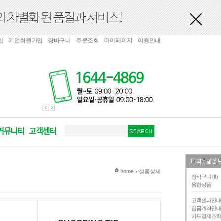
입
기업회원가입
장바구니
주문조회
마이페이지
이용안내
현재 위치
home
상품상세
>
장바구니 (
0
)
찜한상품
고객센터안
입금계좌안
카드결제조