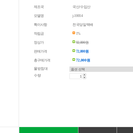
제조국
국산/수입산
모델명
j-10014
특이사항
전국당일택배
적립금
1%
정상가
92,000원
판매가격
72,000원
72,000
총구매가격
원
물받침대
수량