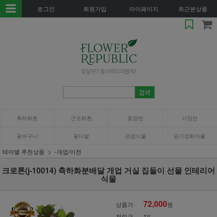
로그인
회원가입
마이페이지
최근본상품
축하화환
근조화환
동양란
서양란
꽃바구니
꽃다발
관엽식물
공기정화식물
테마별 추천상품
-개업/이전
크로톤(j-10014) 축하화분배달 개업 거실 집들이 선물 인테리어
식물
72,000
상품가
원
적립금
1%