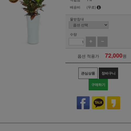
배송비
(무료)
물받침대
수량
72,000
옵션 적용가
원
관심상품
장바구니
구매하기