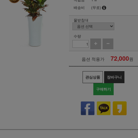
배송비
(무료)
물받침대
수량
72,000
옵션 적용가
원
관심상품
장바구니
구매하기