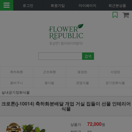
로그인
회원가입
마이페이지
최근본상품
축하화환
근조화환
동양란
서양란
꽃바구니
꽃다발
관엽식물
공기정화식물
실내공기정화식물
크로톤(j-10014) 축하화분배달 개업 거실 집들이 선물 인테리어
식물
72,000
상품가
원
적립금
1%