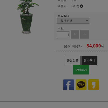
배송비
(무료)
물받침대
수량
54,000
옵션 적용가
원
관심상품
장바구니
구매하기