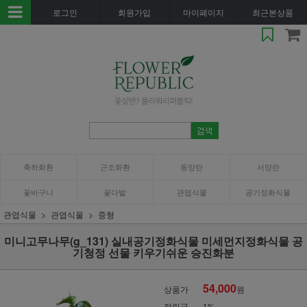
로그인
회원가입
마이페이지
최근본상품
축하화환
근조화환
동양란
서양란
꽃바구니
꽃다발
관엽식물
공기정화식물
관엽식물
관엽식물
중형
미니고무나무(g_131) 실내공기정화식물 미세먼지정화식물 공
기청정 선물 키우기쉬운 승진화분
54,000
상품가
원
적립금
1%