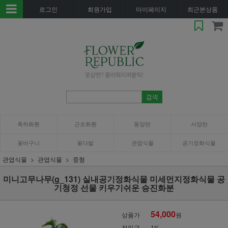
로그인
회원가입
마이페이지
최근본상품
축하화환
근조화환
동양란
서양란
꽃바구니
꽃다발
관엽식물
공기정화식물
관엽식물
관엽식물
중형
미니고무나무(g_131) 실내공기정화식물 미세먼지정화식물 공
기청정 선물 키우기쉬운 승진화분
54,000
상품가
원
적립금
1%