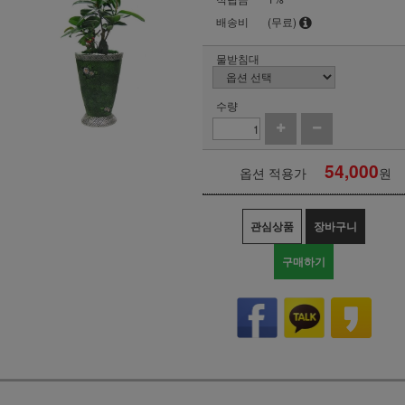
배송비
(무료)
물받침대
수량
54,000
옵션 적용가
원
관심상품
장바구니
구매하기