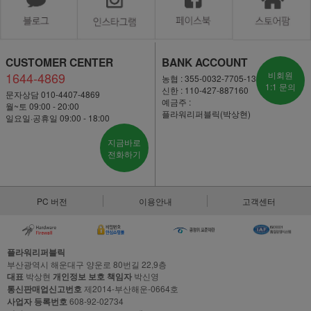
CUSTOMER CENTER
BANK ACCOUNT
1644-4869
비회원
농협 : 355-0032-7705-13
1:1 문의
신한 : 110-427-887160
문자상담 010-4407-4869
예금주 :
월~토 09:00 - 20:00
플라워리퍼블릭(박상현)
일요일·공휴일 09:00 - 18:00
지금바로
전화하기
PC 버전
이용안내
고객센터
플라워리퍼블릭
부산광역시 해운대구 양운로 80번길 22,9층
대표
박상현
개인정보 보호 책임자
박신영
통신판매업신고번호
제2014-부산해운-0664호
사업자 등록번호
608-92-02734