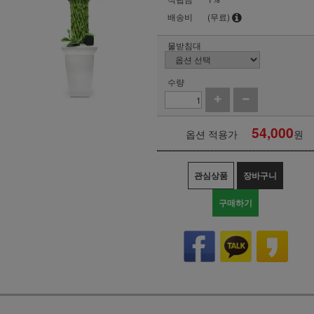
배송비
(무료)
물받침대
수량
54,000
옵션 적용가
원
관심상품
장바구니
구매하기