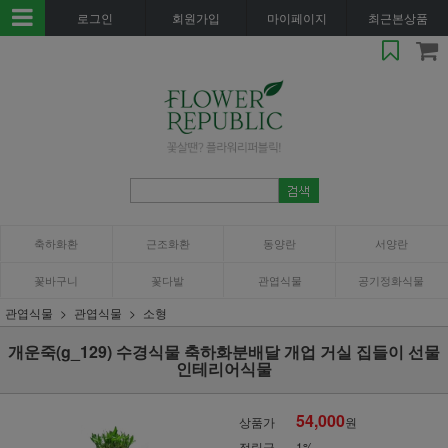
로그인
회원가입
마이페이지
최근본상품
축하화환
근조화환
동양란
서양란
꽃바구니
꽃다발
관엽식물
공기정화식물
관엽식물
관엽식물
소형
개운죽(g_129) 수경식물 축하화분배달 개업 거실 집들이 선물
인테리어식물
54,000
상품가
원
적립금
1%