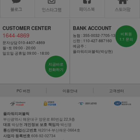
CUSTOMER CENTER
BANK ACCOUNT
1644-4869
비회원
농협 : 355-0032-7705-13
1:1 문의
신한 : 110-427-887160
문자상담 010-4407-4869
예금주 :
월~토 09:00 - 20:00
플라워리퍼블릭(박상현)
일요일·공휴일 09:00 - 18:00
지금바로
전화하기
PC 버전
이용안내
고객센터
플라워리퍼블릭
부산광역시 해운대구 양운로 80번길 22,9층
대표
박상현
개인정보 보호 책임자
박신영
통신판매업신고번호
제2014-부산해운-0664호
사업자 등록번호
608-92-02734