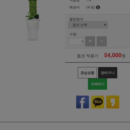
배송비
(무료)
물받침대
수량
54,000
옵션 적용가
원
관심상품
장바구니
구매하기