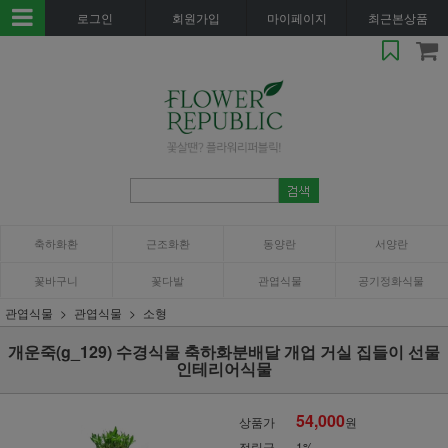
로그인
회원가입
마이페이지
최근본상품
축하화환
근조화환
동양란
서양란
꽃바구니
꽃다발
관엽식물
공기정화식물
관엽식물
관엽식물
소형
개운죽(g_129) 수경식물 축하화분배달 개업 거실 집들이 선물
인테리어식물
54,000
상품가
원
적립금
1%