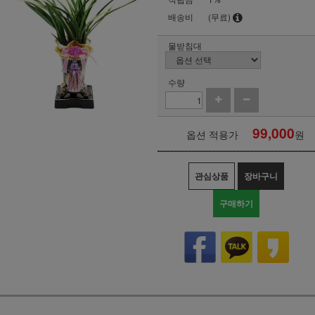
배송비
(무료)
물받침대
수량
99,000
옵션 적용가
원
관심상품
장바구니
구매하기