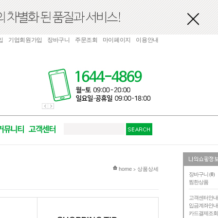
입
기업회원가입
장바구니
주문조회
마이페이지
이용안내
현재 위치
home
상품상세
>
장바구니 (
0
)
찜한상품
고객센터안
입금계좌안
카드결제조