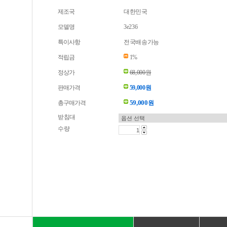
제조국
대한민국
모델명
3e236
특이사항
전국배송가능
적립금
1%
정상가
68,000원
판매가격
59,000원
59,000
총구매가격
원
받침대
수량