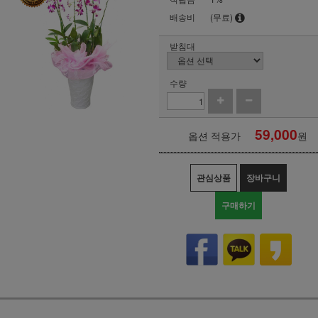
배송비
(무료)
받침대
수량
59,000
옵션 적용가
원
관심상품
장바구니
구매하기