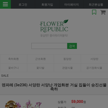
로그인
회원가입
마이페이지
최근본상품
축하화환
근조화환
동양란
서양란
꽃바구니
꽃다발
관엽식물
공기정화식물
SALE
덴파레 (3e236) 서양란 서양난 개업화분 거실 집들이 승진선물
축하
59,000
상품가
원
적립금
1%