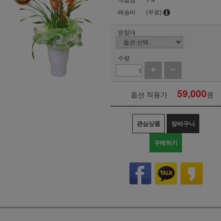
배송비
(무료)
받침대
수량
59,000
옵션 적용가
원
관심상품
장바구니
구매하기