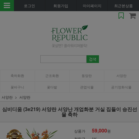
로그인
회원가입
마이페이지
최근본상품
축하화환
근조화환
동양란
서양란
꽃바구니
꽃다발
관엽식물
공기정화식물
서양란
서양란
심비디움 (3e219) 서양란 서양난 개업화분 거실 집들이 승진선
물 축하
59,000
상품가
원
적립금
1%