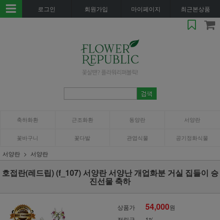
로그인
회원가입
마이페이지
최근본상품
축하화환
근조화환
동양란
서양란
꽃바구니
꽃다발
관엽식물
공기정화식물
서양란
서양란
호접란(레드립) (f_107) 서양란 서양난 개업화분 거실 집들이 승
진선물 축하
54,000
상품가
원
적립금
1%