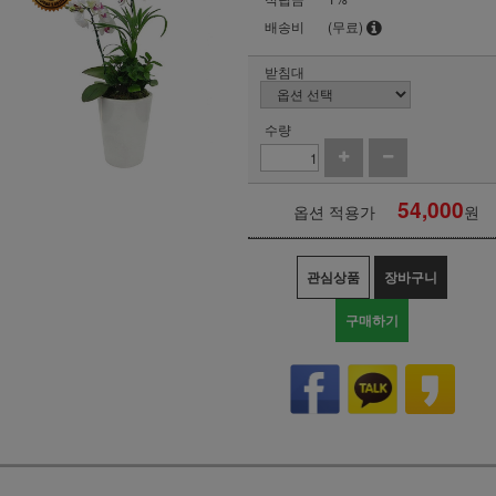
배송비
(무료)
받침대
수량
54,000
옵션 적용가
원
관심상품
장바구니
구매하기