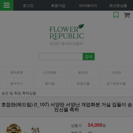
로그인
회원가입
마이페이지
최근본상품
축하화환
근조화환
동양란
서양란
꽃바구니
꽃다발
관엽식물
공기정화식물
승진 및 취임 축하상품
호접란(레드립) (f_107) 서양란 서양난 개업화분 거실 집들이 승
진선물 축하
54,000
상품가
원
적립금
1%