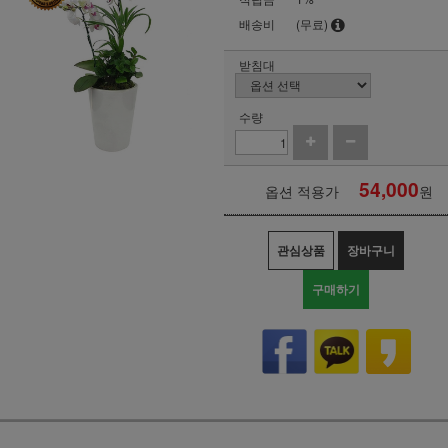
배송비
(무료)
받침대
수량
54,000
옵션 적용가
원
관심상품
장바구니
구매하기