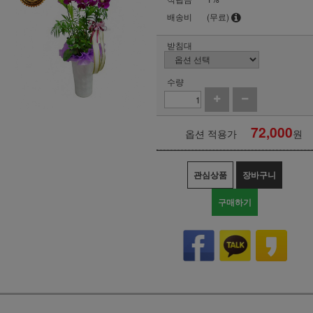
배송비
(무료)
받침대
수량
72,000
옵션 적용가
원
관심상품
장바구니
구매하기