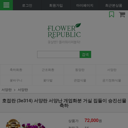
로그인
회원가입
마이페이지
최근본상품
축하화환
근조화환
동양란
서양란
꽃바구니
꽃다발
관엽식물
공기정화식물
서양란
서양란
호접란 (3e314) 서양란 서양난 개업화분 거실 집들이 승진선물
축하
72,000
상품가
원
적립금
1%