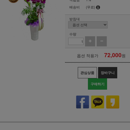
배송비
(무료)
받침대
수량
72,000
옵션 적용가
원
관심상품
장바구니
구매하기