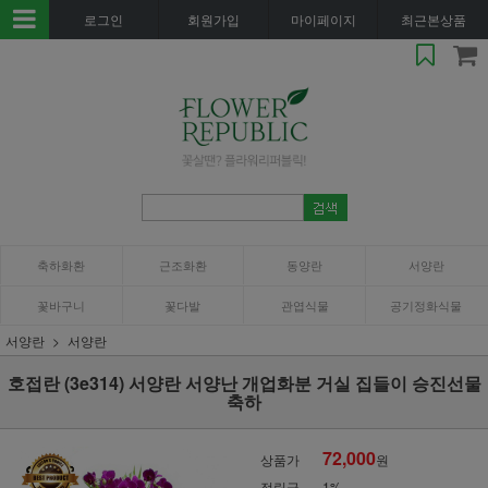
로그인
회원가입
마이페이지
최근본상품
축하화환
근조화환
동양란
서양란
꽃바구니
꽃다발
관엽식물
공기정화식물
서양란
서양란
호접란 (3e314) 서양란 서양난 개업화분 거실 집들이 승진선물
축하
72,000
상품가
원
적립금
1%