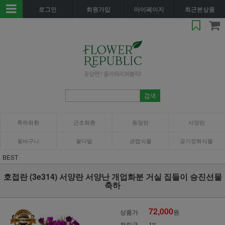
로그인
회원가입
마이페이지
최근본상품
축하화환
근조화환
동양란
서양란
꽃바구니
꽃다발
관엽식물
공기정화식물
BEST
호접란 (3e314) 서양란 서양난 개업화분 거실 집들이 승진선물
축하
72,000
상품가
원
적립금
1%