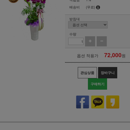
배송비
(무료)
받침대
수량
72,000
옵션 적용가
원
관심상품
장바구니
구매하기