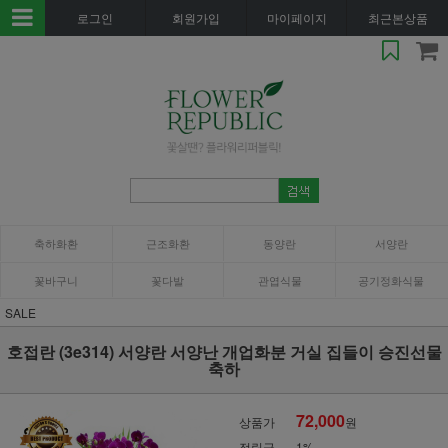
로그인
회원가입
마이페이지
최근본상품
축하화환
근조화환
동양란
서양란
꽃바구니
꽃다발
관엽식물
공기정화식물
SALE
호접란 (3e314) 서양란 서양난 개업화분 거실 집들이 승진선물
축하
72,000
상품가
원
적립금
1%