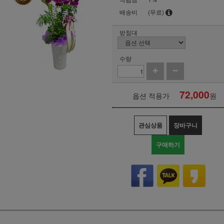
배송비
(무료)
받침대
수량
72,000
옵션 적용가
원
관심상품
장바구니
구매하기