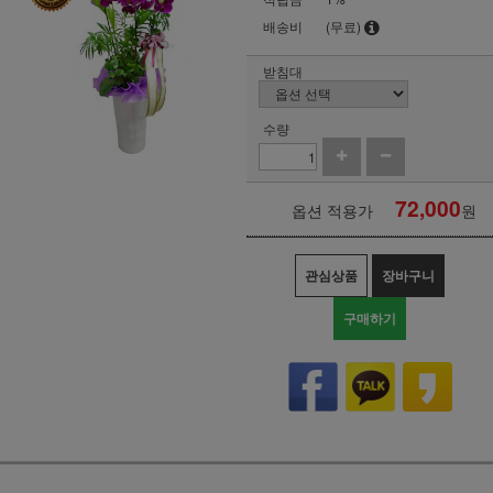
배송비
(무료)
받침대
수량
72,000
옵션 적용가
원
관심상품
장바구니
구매하기