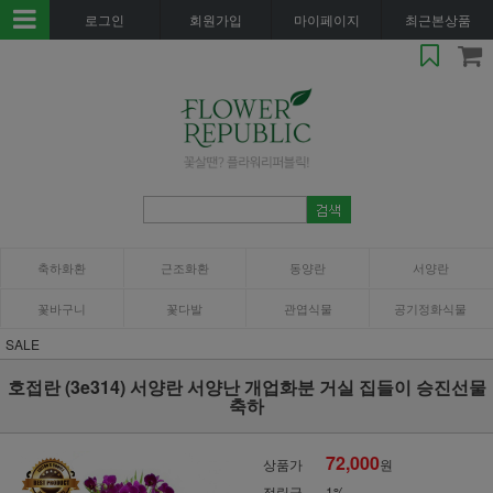
로그인
회원가입
마이페이지
최근본상품
축하화환
근조화환
동양란
서양란
꽃바구니
꽃다발
관엽식물
공기정화식물
SALE
호접란 (3e314) 서양란 서양난 개업화분 거실 집들이 승진선물
축하
72,000
상품가
원
적립금
1%