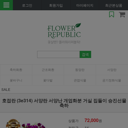
로그인
회원가입
마이페이지
최근본상품
축하화환
근조화환
동양란
서양란
꽃바구니
꽃다발
관엽식물
공기정화식물
SALE
호접란 (3e314) 서양란 서양난 개업화분 거실 집들이 승진선물
축하
72,000
상품가
원
적립금
1%