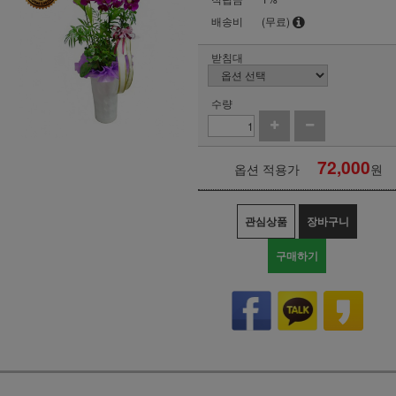
배송비
(무료)
받침대
수량
72,000
옵션 적용가
원
관심상품
장바구니
구매하기