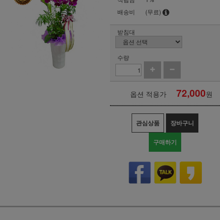
배송비
(무료)
받침대
수량
72,000
옵션 적용가
원
관심상품
장바구니
구매하기