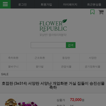
로그인
회원가입
마이페이지
최근본상품
축하화환
근조화환
동양란
서양란
꽃바구니
꽃다발
관엽식물
공기정화식물
SALE
호접란 (3e314) 서양란 서양난 개업화분 거실 집들이 승진선물
축하
72,000
상품가
원
적립금
1%