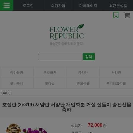
로그인
회원가입
마이페이지
최근본상품
축하화환
근조화환
동양란
서양란
꽃바구니
꽃다발
관엽식물
공기정화식물
SALE
호접란 (3e314) 서양란 서양난 개업화분 거실 집들이 승진선물
축하
72,000
상품가
원
적립금
1%