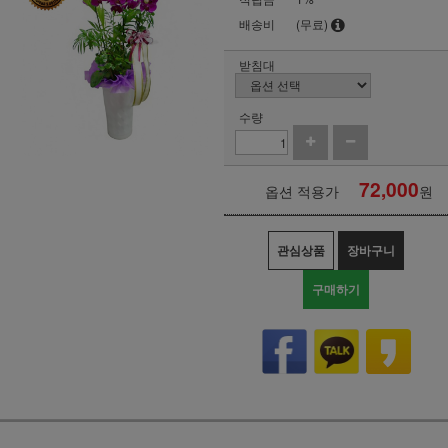
배송비
(무료)
받침대
수량
72,000
옵션 적용가
원
관심상품
장바구니
구매하기