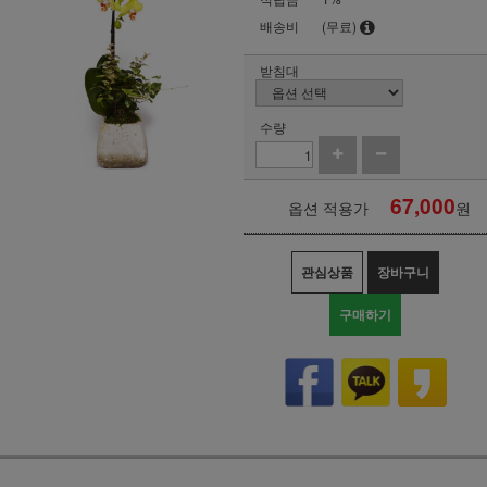
배송비
(무료)
받침대
수량
67,000
옵션 적용가
원
관심상품
장바구니
구매하기