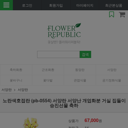
로그인
회원가입
마이페이지
최근본상품
축하화환
근조화환
동양란
서양란
꽃바구니
꽃다발
관엽식물
공기정화식물
서양란
서양란
노란색호접란 (pb-0554) 서양란 서양난 개업화분 거실 집들이
승진선물 축하
67,000
상품가
원
적립금
1%