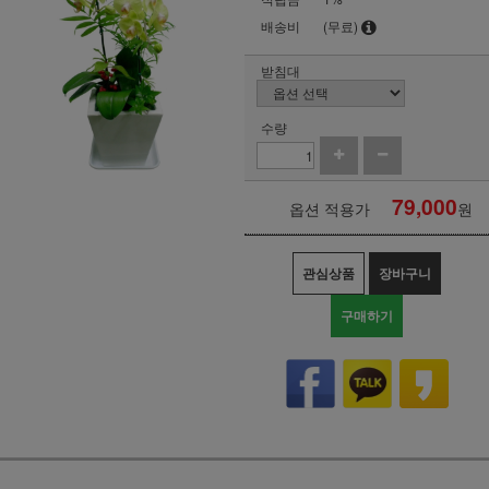
배송비
(무료)
받침대
수량
79,000
옵션 적용가
원
관심상품
장바구니
구매하기