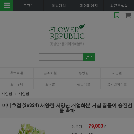
로그인
회원가입
마이페이지
최근본상품
축하화환
근조화환
동양란
서양란
꽃바구니
꽃다발
관엽식물
공기정화식물
서양란
서양란
미니호접 (3e324) 서양란 서양난 개업화분 거실 집들이 승진선
물 축하
79,000
상품가
원
적립금
1%