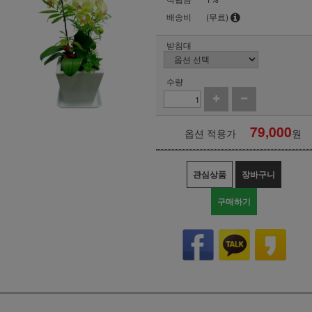
배송비
(무료)
받침대
수량
79,000
옵션 적용가
원
관심상품
장바구니
구매하기