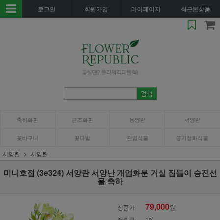
로그인
회원가입
마이페이지
최근본상품
축하화환
근조화환
동양란
서양란
꽃바구니
꽃다발
관엽식물
공기정화식물
서양란
서양란
미니호접 (3e324) 서양란 서양난 개업화분 거실 집들이 승진선
물 축하
79,000
상품가
원
적립금
1%