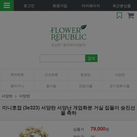
로그인
회원가입
마이페이지
최근본상품
축하화환
근조화환
동양란
서양란
꽃바구니
꽃다발
관엽식물
공기정화식물
서양란
서양란
미니호접 (3e323) 서양란 서양난 개업화분 거실 집들이 승진선
물 축하
79,000
상품가
원
적립금
1%