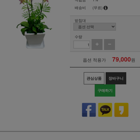
배송비
(무료)
받침대
수량
79,000
옵션 적용가
원
관심상품
장바구니
구매하기