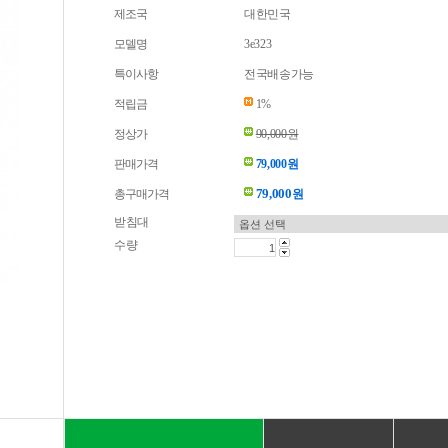
제조국
대한민국
모델명
3e323
특이사항
전국배송가능
적립금
1%
정상가
90,000원
판매가격
79,000원
79,000
총구매가격
원
받침대
수량