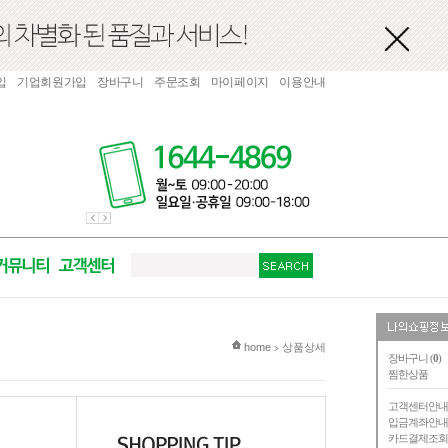
입
기업회원가입
장바구니
주문조회
마이페이지
이용안내
현재 위치
home
상품상세
>
장바구니 (
0
)
찜한상품
고객센터안
입금계좌안
카드결제조