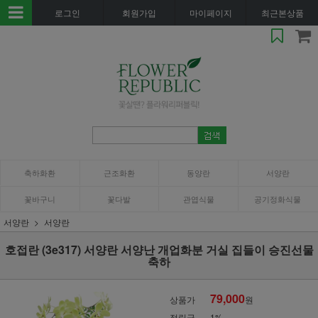
로그인
회원가입
마이페이지
최근본상품
축하화환
근조화환
동양란
서양란
꽃바구니
꽃다발
관엽식물
공기정화식물
서양란
서양란
호접란 (3e317) 서양란 서양난 개업화분 거실 집들이 승진선물
축하
79,000
상품가
원
적립금
1%