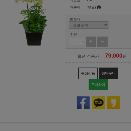
배송비
(무료)
받침대
수량
79,000
옵션 적용가
원
관심상품
장바구니
구매하기