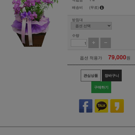
배송비
(무료)
받침대
수량
79,000
옵션 적용가
원
관심상품
장바구니
구매하기