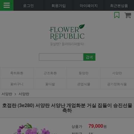
로그인
회원가입
마이페이지
최근본상품
축하화환
근조화환
동양란
서양란
꽃바구니
꽃다발
관엽식물
공기정화식물
서양란
서양란
호접란 (3e280) 서양란 서양난 개업화분 거실 집들이 승진선물
축하
79,000
상품가
원
적립금
1%