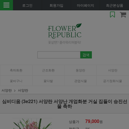
로그인
회원가입
마이페이지
최근본상품
축하화환
근조화환
동양란
서양란
꽃바구니
꽃다발
관엽식물
공기정화식물
서양란
서양란
심비디움 (3e221) 서양란 서양난 개업화분 거실 집들이 승진선
물 축하
79,000
상품가
원
적립금
1%