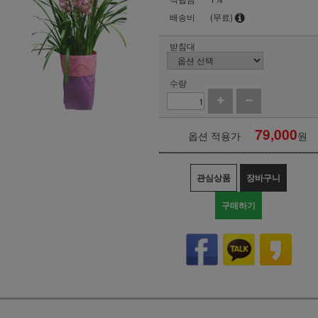
배송비
(무료)
받침대
수량
79,000
옵션 적용가
원
관심상품
장바구니
구매하기