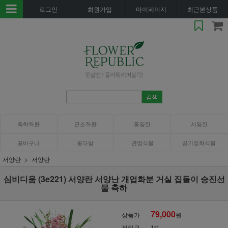
로그인
회원가입
마이페이지
최근본상품
축하화환
근조화환
동양란
서양란
꽃바구니
꽃다발
관엽식물
공기정화식물
서양란
서양란
심비디움 (3e221) 서양란 서양난 개업화분 거실 집들이 승진선
물 축하
79,000
상품가
원
적립금
1%