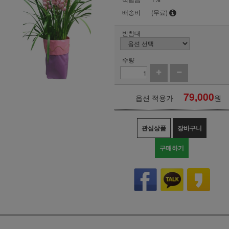
배송비
(무료)
받침대
수량
79,000
옵션 적용가
원
관심상품
장바구니
구매하기