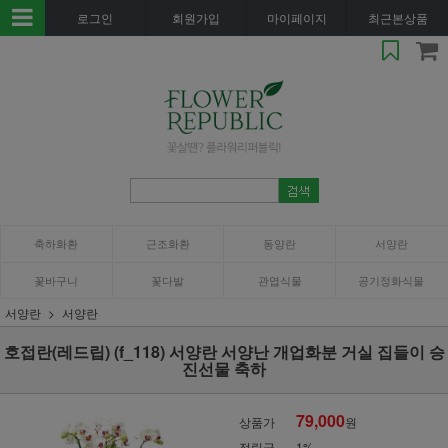
로그인
회원가입
마이페이지
최근본상품
축하화환
근조화환
동양란
서양란
꽃바구니
꽃다발
관엽식물
공기정화식물
서양란
서양란
호접란(레드립) (f_118) 서양란 서양난 개업화분 거실 집들이 승
진선물 축하
79,000
상품가
원
적립금
1%