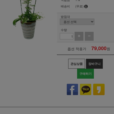
배송비
(무료)
받침대
수량
79,000
옵션 적용가
원
관심상품
장바구니
구매하기