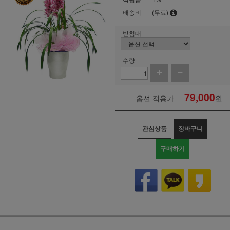
배송비
(무료)
받침대
수량
79,000
옵션 적용가
원
관심상품
장바구니
구매하기