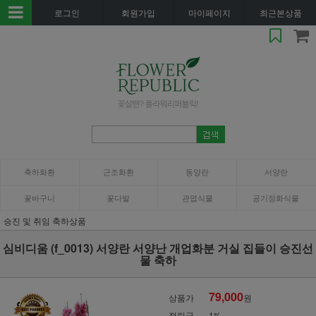
로그인
회원가입
마이페이지
최근본상품
축하화환
근조화환
동양란
서양란
꽃바구니
꽃다발
관엽식물
공기정화식물
승진 및 취임 축하상품
심비디움 (f_0013) 서양란 서양난 개업화분 거실 집들이 승진선
물 축하
79,000
상품가
원
적립금
1%