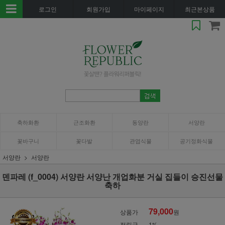
로그인
회원가입
마이페이지
최근본상품
축하화환
근조화환
동양란
서양란
꽃바구니
꽃다발
관엽식물
공기정화식물
서양란
서양란
덴파레 (f_0004) 서양란 서양난 개업화분 거실 집들이 승진선물
축하
79,000
상품가
원
적립금
1%