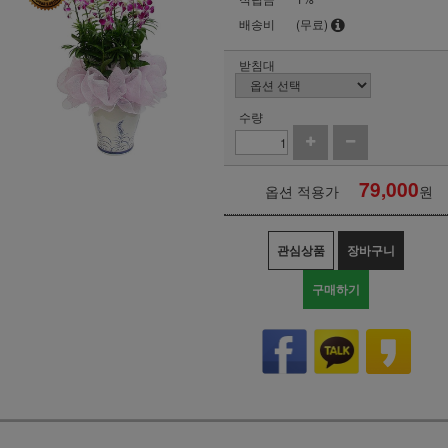
배송비
(무료)
받침대
수량
79,000
옵션 적용가
원
관심상품
장바구니
구매하기