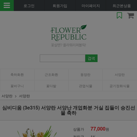
로그인
회원가입
마이페이지
최근본상품
축하화환
근조화환
동양란
서양란
꽃바구니
꽃다발
관엽식물
공기정화식물
서양란
서양란
심비디움 (3e315) 서양란 서양난 개업화분 거실 집들이 승진선
물 축하
77,000
상품가
원
적립금
1%