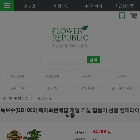
로그인
회원가입
마이페이지
최근본상품
축하화환
근조화환
동양란
서양란
꽃바구니
꽃다발
관엽식물
공기정화식물
테마별 추천상품
-개업/이전
녹보수(GB1002) 축하화분배달 개업 거실 집들이 선물 인테리어
식물
84,000
상품가
원
적립금
1%