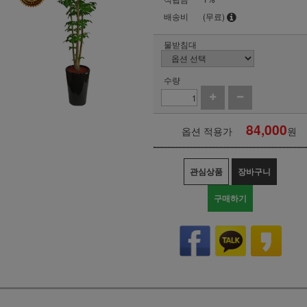
배송비
(무료)
물받침대
수량
84,000
옵션 적용가
원
관심상품
장바구니
구매하기