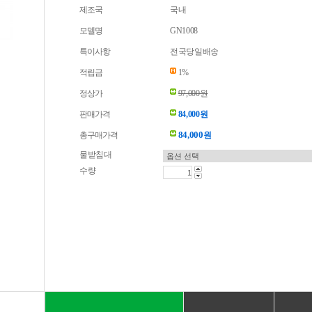
제조국
국내
모델명
GN1008
특이사항
전국당일배송
적립금
1%
정상가
97,000원
판매가격
84,000원
84,000
총구매가격
원
물받침대
수량