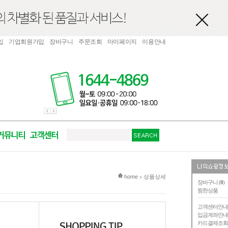
입
기업회원가입
장바구니
주문조회
마이페이지
이용안내
현재 위치
home
상품상세
>
장바구니 (
0
)
찜한상품
고객센터안
입금계좌안
카드결제조