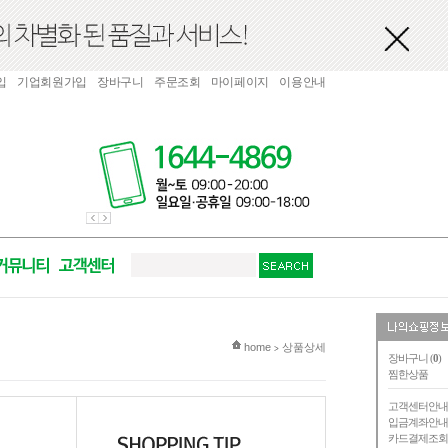
입
기업회원가입
장바구니
주문조회
마이페이지
이용안내
현재 위치
home
상품상세
>
장바구니 (
0
)
찜한상품
고객센터안
입금계좌안
카드결제조