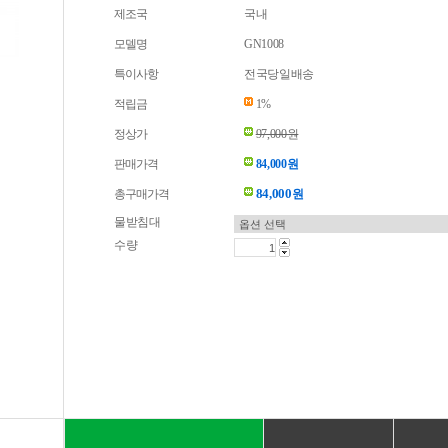
제조국
국내
모델명
GN1008
특이사항
전국당일배송
적립금
1%
정상가
97,000원
판매가격
84,000원
84,000
총구매가격
원
물받침대
수량